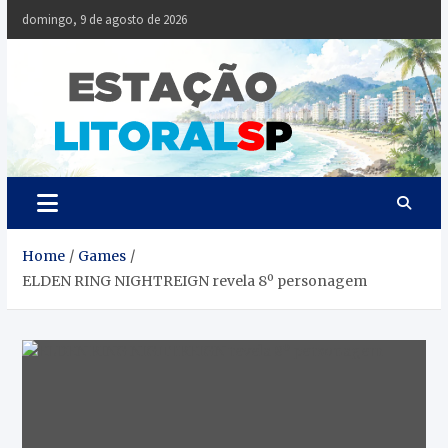
Skip
domingo, 9 de agosto de 2026
to
content
Estaçã
Notícias da
Baixada Santista
Litoral
SP
Home
Games
ELDEN RING NIGHTREIGN revela 8º personagem