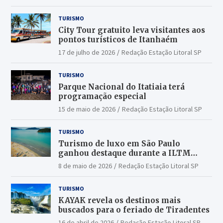
TURISMO
City Tour gratuito leva visitantes aos
pontos turísticos de Itanhaém
17 de julho de 2026
Redação Estação Litoral SP
TURISMO
Parque Nacional do Itatiaia terá
programação especial
15 de maio de 2026
Redação Estação Litoral SP
TURISMO
Turismo de luxo em São Paulo
ganhou destaque durante a ILTM
Latin America 2026
8 de maio de 2026
Redação Estação Litoral SP
TURISMO
KAYAK revela os destinos mais
buscados para o feriado de Tiradentes
16 de abril de 2026
Redação Estação Litoral SP