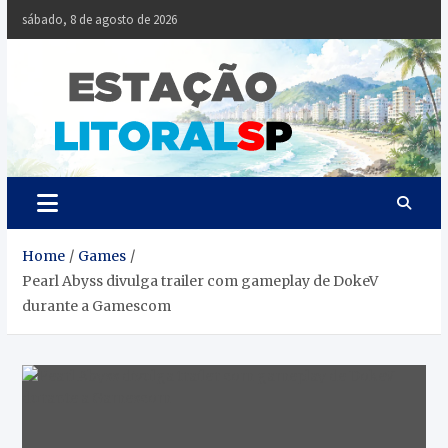
Skip
sábado, 8 de agosto de 2026
to
content
Estaçã
Notícias da
Baixada Santista
Litoral
SP
Home
Games
Pearl Abyss divulga trailer com gameplay de DokeV
durante a Gamescom