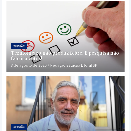
OPINIÃO
Termômetro não produz febre. E pesquisa não
fabrica votos!
3 de agosto de 2026
Redação Estação Litoral SP
OPINIÃO