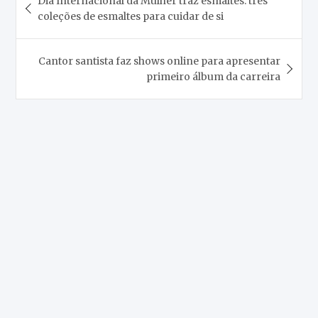
Dia Internacional da Mulher traz esmaltes: três
de
coleções de esmaltes para cuidar de si
Post
Cantor santista faz shows online para apresentar
primeiro álbum da carreira