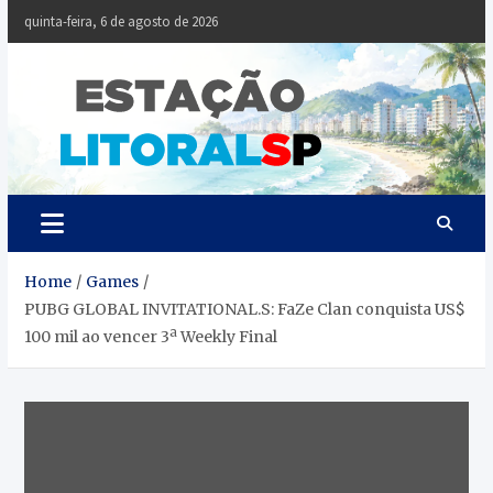
Skip
quinta-feira, 6 de agosto de 2026
to
content
Estaçã
Notícias da
Baixada Santista
Litoral
SP
Home
Games
PUBG GLOBAL INVITATIONAL.S: FaZe Clan conquista US$
100 mil ao vencer 3ª Weekly Final