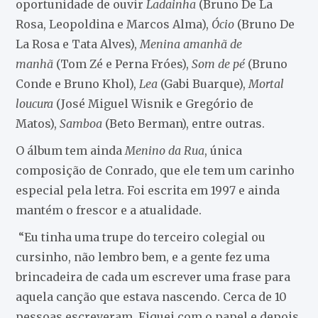
oportunidade de ouvir
Ladainha
(Bruno De La
Rosa, Leopoldina e Marcos Alma),
Ócio
(Bruno De
La Rosa e Tata Alves),
Menina amanhã de
manhã
(Tom Zé e Perna Fróes),
Som de pé
(Bruno
Conde e Bruno Khol),
Lea
(Gabi Buarque),
Mortal
loucura
(José Miguel Wisnik e Gregório de
Matos),
Samboa
(Beto Berman), entre outras.
O álbum tem ainda
Menino da Rua
, única
composição de Conrado, que ele tem um carinho
especial pela letra. Foi escrita em 1997 e ainda
mantém o frescor e a atualidade.
“Eu tinha uma trupe do terceiro colegial ou
cursinho, não lembro bem, e a gente fez uma
brincadeira de cada um escrever uma frase para
aquela canção que estava nascendo. Cerca de 10
pessoas escreveram. Fiquei com o papel e depois