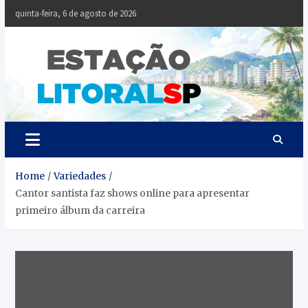
Skip
quinta-feira, 6 de agosto de 2026
to
content
Estaçã
Notícias da
Baixada Santista
Litoral
SP
Home
Variedades
Cantor santista faz shows online para apresentar
primeiro álbum da carreira