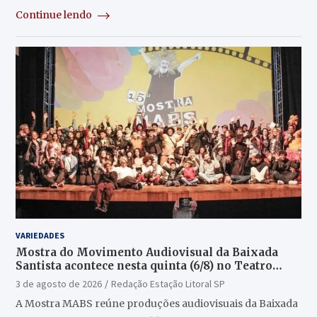
Continue lendo
VARIEDADES
Mostra do Movimento Audiovisual da Baixada
Santista acontece nesta quinta (6/8) no Teatro
Guarany
3 de agosto de 2026
Redação Estação Litoral SP
A Mostra MABS reúne produções audiovisuais da Baixada