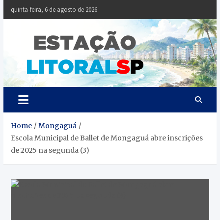
Skip
quinta-feira, 6 de agosto de 2026
to
content
Estaçã
Notícias da
Baixada Santista
Litoral
SP
Home
Mongaguá
Escola Municipal de Ballet de Mongaguá abre inscrições
de 2025 na segunda (3)