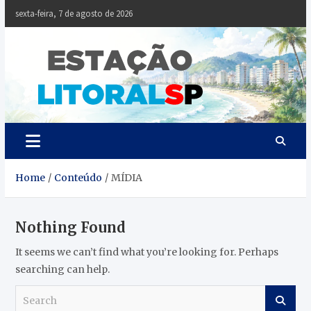
Skip
sexta-feira, 7 de agosto de 2026
to
content
Estaçã
Notícias da
Baixada Santista
Litoral
SP
Home
Conteúdo
MÍDIA
Nothing Found
It seems we can’t find what you’re looking for. Perhaps
searching can help.
S
e