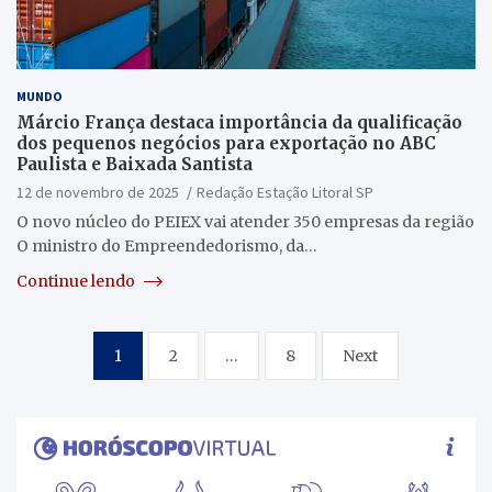
MUNDO
Márcio França destaca importância da qualificação
dos pequenos negócios para exportação no ABC
Paulista e Baixada Santista
12 de novembro de 2025
Redação Estação Litoral SP
O novo núcleo do PEIEX vai atender 350 empresas da região
O ministro do Empreendedorismo, da…
Continue lendo
Paginação
1
2
…
8
Next
de
posts