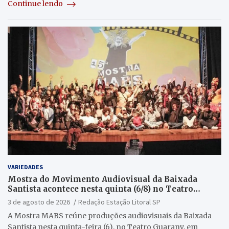
Continue lendo
VARIEDADES
Mostra do Movimento Audiovisual da Baixada
Santista acontece nesta quinta (6/8) no Teatro
Guarany
3 de agosto de 2026
Redação Estação Litoral SP
A Mostra MABS reúne produções audiovisuais da Baixada
Santista nesta quinta-feira (6), no Teatro Guarany, em